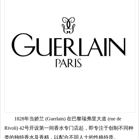
平
台
资
讯
时
尚
奢
1828年当娇兰 (Guerlain) 在巴黎瑞弗里大道 (rue de
品
Rivoli) 42号开设第一间香水专门店起，即专注于创制不同种
美
类的独特香水及香精，以配合不同人士的性格特质。