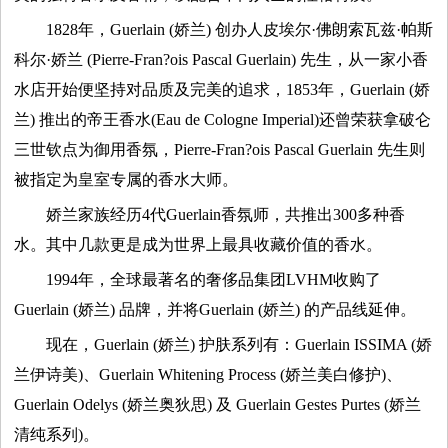
1828年，Guerlain (娇兰) 创办人皮埃尔·佛朗索瓦兹·帕斯
容
科尔·娇兰 (Pierre-Fran?ois Pascal Guerlain) 先生，从一家小香
水店开始便坚持对品质及完美的追求，1853年，Guerlain (娇
试
兰) 推出的帝王香水(Eau de Cologne Imperial)还曾荣获拿破仑
用
三世钦点为御用香氛，Pierre-Fran?ois Pascal Guerlain 先生则
被指定为皇室专属的香水大师。
生
娇兰家族经历4代Guerlain香氛师，共推出300多种香
水。其中几款更是成为世界上最具收藏价值的香水。
活
1994年，全球最著名的奢侈品集团LVHM收购了
娱
Guerlain (娇兰) 品牌，并将Guerlain (娇兰) 的产品线延伸。
现在，Guerlain (娇兰) 护肤系列有：Guerlain ISSIMA (娇
乐
兰伊诗美)、Guerlain Whitening Process (娇兰美白修护)、
视
Guerlain Odelys (娇兰奥狄思) 及 Guerlain Gestes Purtes (娇兰
清纯系列)。