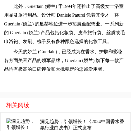
觉
此外，Guerlain (娇兰) 于1994年还推出了高级女士浴室
用品及旅行用品。设计师 Daniele Paturel 凭着其专才，将
时
Guerlain (娇兰) 的显赫地位进一步拓展至配饰业。一系列新
装
的 Guerlain (娇兰) 产品包括化妆袋、皮革旅行袋、丝质或毛
巾浴袍、发刷、梳子及有多种颜色选择的化妆工具。
周
今天的娇兰 (Guerlain)，已经成为在香水、护肤和彩妆
各方面美容产品的领军品牌，Guerlain (娇兰) 旗下每一款产
时
品均有极高的口碑评价和大批稳定的忠诚爱用者。
尚
库
相关阅读
洞见趋势，引领增长！《2024中国香水香
氛行业白皮书》正式发布