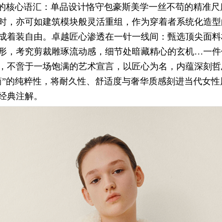
”的核心语汇：单品设计恪守包豪斯美学一丝不苟的精准尺
时，亦可如建筑模块般灵活重组，作为穿着者系统化造型
成着装自由。卓越匠心渗透在一针一线间：甄选顶尖面料
形，考究剪裁雕琢流动感，细节处暗藏精心的玄机…一件
，不啻于一场饱满的艺术宣言，以匠心为名，内蕴深刻哲
简”的纯粹性，将耐久性、舒适度与奢华质感刻进当代女性
经典注解。