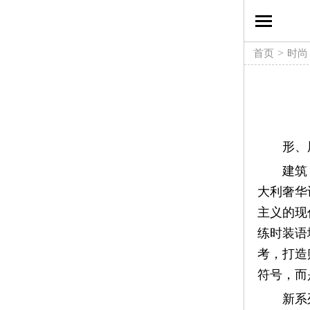
时
尚
>
首页
时尚
生
活
形、
方
建筑
式
大利奢华设
主义的现
新
练时装语
考，打造
媒
符号，而
体
新系