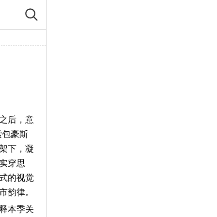
列之后，意
索包豪斯
架下，凝
实穿思
式的视觉
市韵律。
释本季关