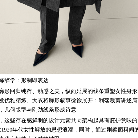
修辞学：形制即表达
廓形回归纯粹、动感之美，纵向延展的线条重塑女性身形
发优雅精炼。大衣将廓形叙事徐徐展开：利落裁剪讲述肩
，几何版型与刚劲线条形成诗意
，这些存在感鲜明的设计元素共同架构起具有庇护意味的
意1920年代女性解放的思想浪潮，同时，通过刚柔面料间