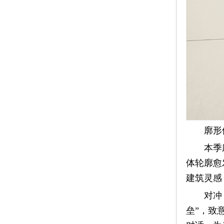
廓形
本季
体轮廓愈
建筑灵感
对冲
垒”，致