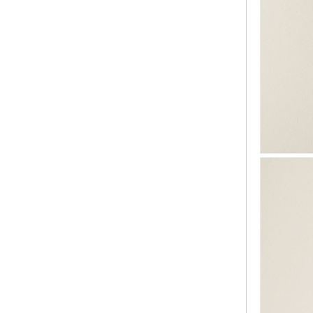
觉
时
装
周
时
尚
库