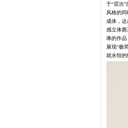
于“层次
平
风格的同
成体，达
台
感立体廓
x
资
琢的作品
展现“极
讯
就永恒的
时
尚
奢
品
美