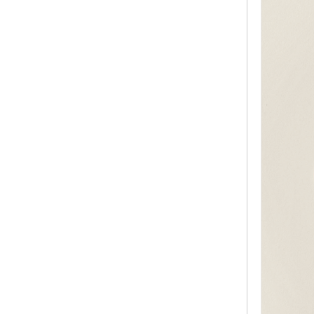
容
试
用
生
活
娱
乐
视