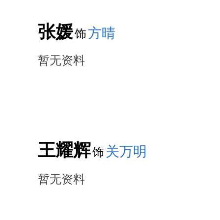
张媛
方晴
饰
暂无资料
王耀辉
关万明
饰
暂无资料