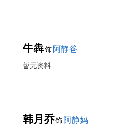
牛犇
阿静爸
饰
暂无资料
韩月乔
阿静妈
饰