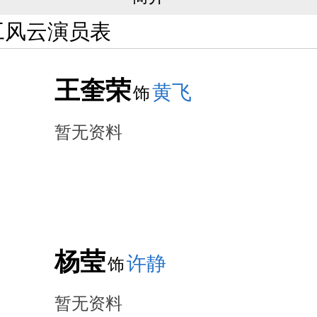
的故事. ...
[更多]
工风云演员表
王奎荣
黄飞
饰
暂无资料
杨莹
许静
饰
暂无资料