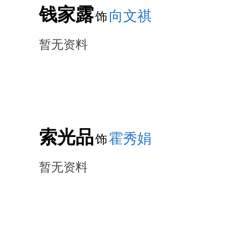
钱家露
向文祺
饰
暂无资料
索光品
霍秀娟
饰
暂无资料