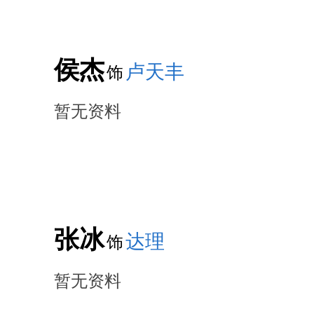
侯杰
卢天丰
饰
暂无资料
张冰
达理
饰
暂无资料