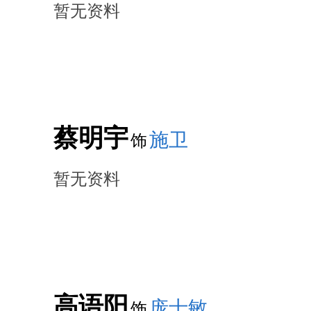
暂无资料
蔡明宇
施卫
饰
暂无资料
高语阳
庞士敏
饰