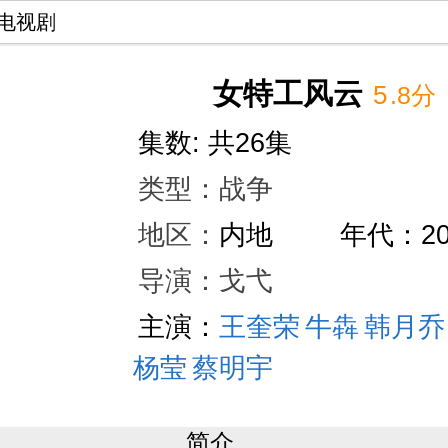
电视剧
女特工风云
5
.8分
集数: 共26集
类型：
战争
地区：
内地
年代：
2
导演：戈弋
主演：
王奎荣
牛犇
韩月乔
杨莹
蔡明宇
讲述了一批因被骗而被迫成为国民党军统
简介