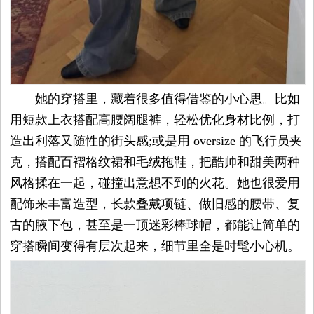
她的穿搭里，藏着很多值得借鉴的小心思。比如
用短款上衣搭配高腰阔腿裤，轻松优化身材比例，打
造出利落又随性的街头感;或是用 oversize 的飞行员夹
克，搭配百褶格纹裙和毛绒拖鞋，把酷帅和甜美两种
风格揉在一起，碰撞出意想不到的火花。她也很爱用
配饰来丰富造型，长款叠戴项链、做旧感的腰带、复
古的腋下包，甚至是一顶迷彩棒球帽，都能让简单的
穿搭瞬间变得有层次起来，细节里全是时髦小心机。