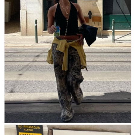
容
试
用
生
活
娱
乐
视