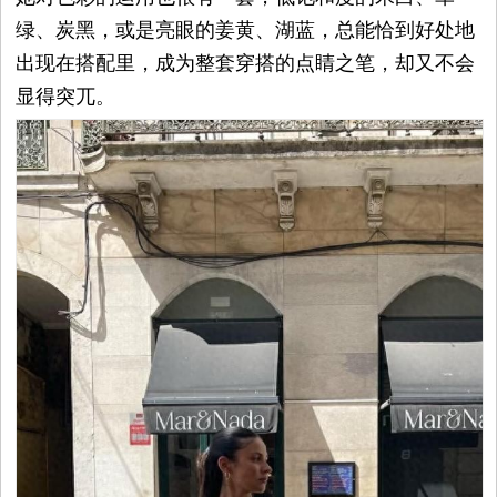
绿、炭黑，或是亮眼的姜黄、湖蓝，总能恰到好处地
平
出现在搭配里，成为整套穿搭的点睛之笔，却又不会
台
显得突兀。
资
讯
时
尚
奢
品
美