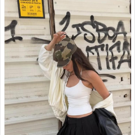
觉
时
装
周
时
尚
库