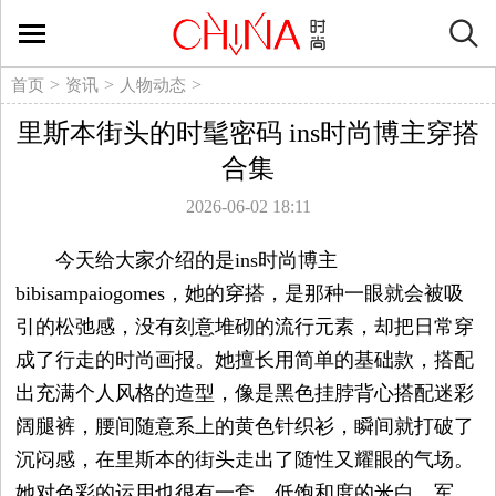
时
尚
>
>
>
首页
资讯
人物动态
里斯本街头的时髦密码 ins时尚博主穿搭
生
合集
活
2026-06-02 18:11
方
今天给大家介绍的是ins时尚博主
bibisampaiogomes，她的穿搭，是那种一眼就会被吸
式
引的松弛感，没有刻意堆砌的流行元素，却把日常穿
成了行走的时尚画报。她擅长用简单的基础款，搭配
新
出充满个人风格的造型，像是黑色挂脖背心搭配迷彩
媒
阔腿裤，腰间随意系上的黄色针织衫，瞬间就打破了
沉闷感，在里斯本的街头走出了随性又耀眼的气场。
体
她对色彩的运用也很有一套，低饱和度的米白、军